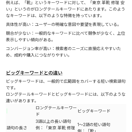
例えば、「靴」というキーワードに対して、「東京 革靴 修理 安
い」というのがロングテールキーワードにあたります。このよう
なキーワードは、以下のような特徴を持っています。
具体性が高い：ユーザーの明確な意図や要望を表現している。
競合が少ない：一般的なキーワードに比べて競争が少なく、上位
表示しやすい傾向がある。
コンバージョン率が高い：検索者のニーズに直接応えやすいた
め、成約や購入につながりやすい。
ビッグキーワードとの違い
ビッグキーワードは、一般的で広範囲をカバーする短い検索語句
です。
ロングテールキーワードとビッグキーワードには、以下のような
違いがあります。
ロングテールキーワー
ビッグキーワード
ド
3語以上の長い語句
1～2語の短い語句
語句の長さ
例：「東京 革靴 修理
例：「靴」