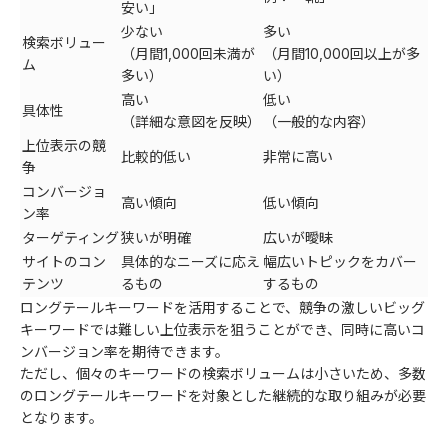
安い」
少ない
多い
検索ボリュー
（月間1,000回未満が
（月間10,000回以上が多
ム
多い）
い）
高い
低い
具体性
（詳細な意図を反映）
（一般的な内容）
上位表示の競
比較的低い
非常に高い
争
コンバージョ
高い傾向
低い傾向
ン率
ターゲティング
狭いが明確
広いが曖昧
サイトのコン
具体的なニーズに応え
幅広いトピックをカバー
テンツ
るもの
するもの
ロングテールキーワードを活用することで、競争の激しいビッグ
キーワードでは難しい上位表示を狙うことができ、同時に高いコ
ンバージョン率を期待できます。
ただし、個々のキーワードの検索ボリュームは小さいため、多数
のロングテールキーワードを対象とした継続的な取り組みが必要
となります。