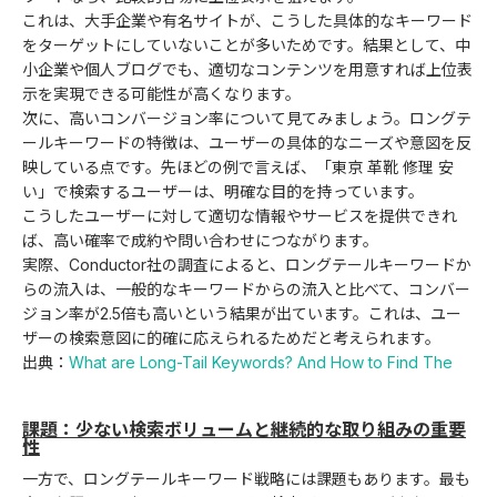
これは、大手企業や有名サイトが、こうした具体的なキーワード
をターゲットにしていないことが多いためです。結果として、中
小企業や個人ブログでも、適切なコンテンツを用意すれば上位表
示を実現できる可能性が高くなります。
次に、高いコンバージョン率について見てみましょう。ロングテ
ールキーワードの特徴は、ユーザーの具体的なニーズや意図を反
映している点です。先ほどの例で言えば、「東京 革靴 修理 安
い」で検索するユーザーは、明確な目的を持っています。
こうしたユーザーに対して適切な情報やサービスを提供できれ
ば、高い確率で成約や問い合わせにつながります。
実際、Conductor社の調査によると、ロングテールキーワードか
らの流入は、一般的なキーワードからの流入と比べて、コンバー
ジョン率が2.5倍も高いという結果が出ています。これは、ユー
ザーの検索意図に的確に応えられるためだと考えられます。
出典：
What are Long-Tail Keywords? And How to Find The
課題：少ない検索ボリュームと継続的な取り組みの重要
性
一方で、ロングテールキーワード戦略には課題もあります。最も